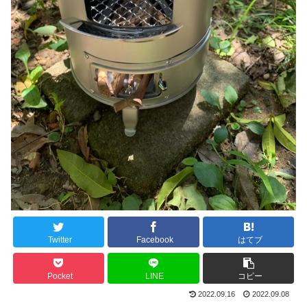
Twitter
Facebook
はてブ
Pocket
LINE
コピー
2022.09.16
2022.09.08