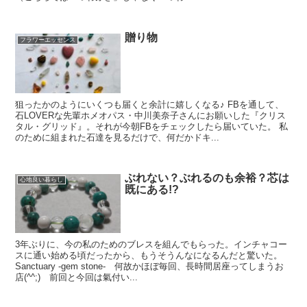
贈り物
フラワーエッセンス
狙ったかのようにいくつも届くと余計に嬉しくなる♪ FBを通して、
石LOVERな先輩ホメオパス・中川美奈子さんにお願いした『クリス
タル・グリッド』。それが今朝FBをチェックしたら届いていた。 私
のために組まれた石達を見るだけで、何だかドキ...
ぶれない？ぶれるのも余裕？芯は
心地良い暮らし
既にある!?
3年ぶりに、今の私のためのブレスを組んでもらった。インチャコー
スに通い始める頃だったから、もうそうんなになるんだと驚いた。
Sanctuary -gem stone- 何故かほぼ毎回、長時間居座ってしまうお
店(^^;) 前回と今回は氣付い...