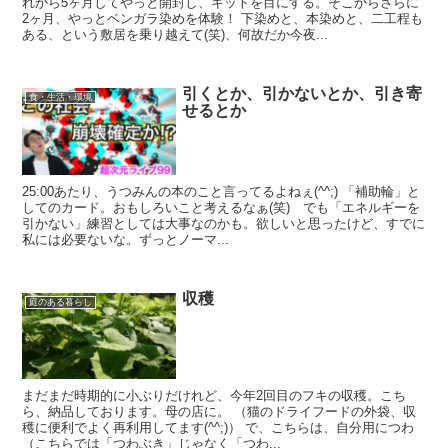
れから5ヶ月してやっと開封し、キットを目にする。そこからさらに
2ヶ月、やっとベンガラ染めを体験！ 下染めと、本染めと、二工程も
ある、という敷居を乗り越えて(笑)、何故だか今夜...
引くとか、引かないとか、引き寄
食・生活・環境
せるとか
25:00あたり、うつみんの本のこと言ってるよねぇ(^^;) 「補助輪」と
してのカード。おもしろいこと考えるなぁ(笑) でも「エネルギーを
引かない」練習としては大事なのかも。欲しいと思ったけど、すでに
私には必要ないな。ずっとノーマ...
収穫
庭のある暮らし
まだまだ時期的に小ぶりだけれど、今年2回目のフキの収穫。こち
ら、納品しております。母の店に。 （猫のドライフードの外袋、収
穫に便利でよく再利用してます(^^;)） で、こちらは、自分用につわ
（こちらでは「つわぶき」じゃなく「つわ...