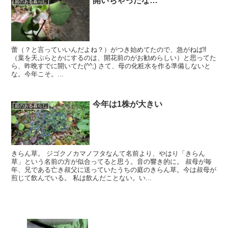
開いちゃったな…
庭のある暮らし
蕾（？と言っていいんだよね？）がつき始めてたので、急がねば‼️
（葉を天ぷらとかにするのは、開花前のがお勧めらしい）と思ってた
ら、昨晩すでに開いてた(^^;) さて、母の化粧水を作る準備しないと
な。今年こそ。...
今年は1株が大きい
庭のある暮らし
きらん草。 ジゴクノカマノフタなんて名前より、やはり「きらん
草」という名前の方が似合ってると思う。音の響き的に。 叔母が毎
年、兄である亡き叔父に送っていたうちの庭のきらん草。今は叔母が
煎じて飲んでいる。 私は飲んだことない。い...