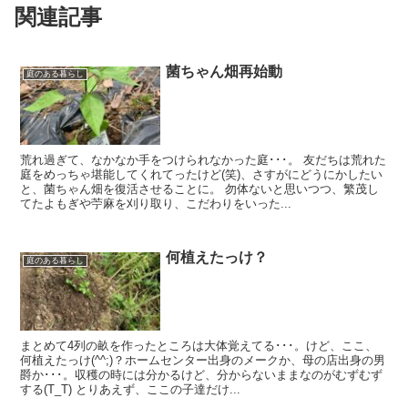
関連記事
菌ちゃん畑再始動
庭のある暮らし
荒れ過ぎて、なかなか手をつけられなかった庭･･･。 友だちは荒れた
庭をめっちゃ堪能してくれてったけど(笑)、さすがにどうにかしたい
と、菌ちゃん畑を復活させることに。 勿体ないと思いつつ、繁茂し
てたよもぎや苧麻を刈り取り、こだわりをいった...
何植えたっけ？
庭のある暮らし
まとめて4列の畝を作ったところは大体覚えてる･･･。けど、ここ、
何植えたっけ(^^;)？ホームセンター出身のメークか、母の店出身の男
爵か･･･。収穫の時には分かるけど、分からないままなのがむずむず
する(T_T) とりあえず、ここの子達だけ...