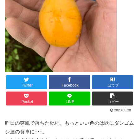
Twitter
Facebook
はてブ
Pocket
LINE
コピー
2023.05.20
昨日の突風で落ちた枇杷。もっといい色のは既にダンゴム
シ達の食卓に･･･。