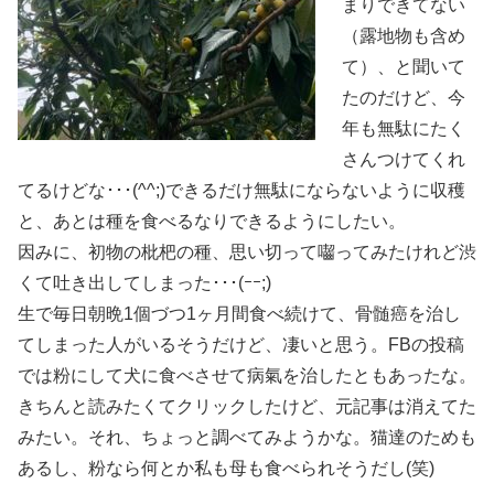
まりできてない
（露地物も含め
て）、と聞いて
たのだけど、今
年も無駄にたく
さんつけてくれ
てるけどな･･･(^^;)できるだけ無駄にならないように収穫
と、あとは種を食べるなりできるようにしたい。
因みに、初物の枇杷の種、思い切って囓ってみたけれど渋
くて吐き出してしまった･･･(ｰｰ;)
生で毎日朝晩1個づつ1ヶ月間食べ続けて、骨髄癌を治し
てしまった人がいるそうだけど、凄いと思う。FBの投稿
では粉にして犬に食べさせて病氣を治したともあったな。
きちんと読みたくてクリックしたけど、元記事は消えてた
みたい。それ、ちょっと調べてみようかな。猫達のためも
あるし、粉なら何とか私も母も食べられそうだし(笑)