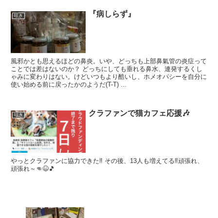
『病しらず』
呟き
風邪かとも思えるほどの鼻炎。いや、どっちも上部鼻氣管の炎症って
ことでは差はないのか？ どっちにしても垂れる鼻水、連発するくし
ゃみに変わりはない。けどいつもより酷いし、ホメオパシーを自分に
使い始める前に戻ったかのようだ(T-T) ...
クラファンで猫カフェ応援🎶
呟き
やっとクラファンに協力できた‼️ その後、13人も増えてる‼️頑張れ、
頑張れ～👊😆🎵