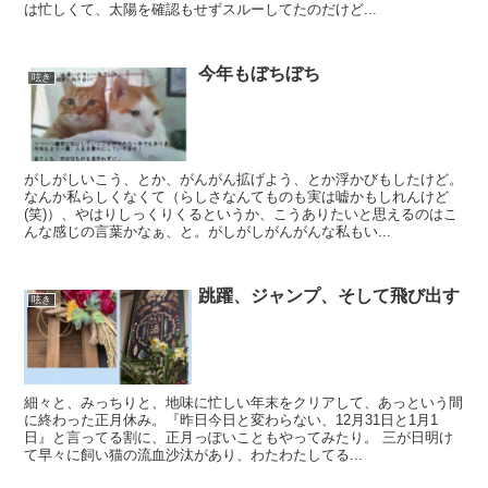
は忙しくて、太陽を確認もせずスルーしてたのだけど...
今年もぼちぼち
呟き
がしがしいこう、とか、がんがん拡げよう、とか浮かびもしたけど。
なんか私らしくなくて（らしさなんてものも実は嘘かもしれんけど
(笑)）、やはりしっくりくるというか、こうありたいと思えるのはこ
んな感じの言葉かなぁ、と。がしがしがんがんな私もい...
跳躍、ジャンプ、そして飛び出す
呟き
細々と、みっちりと、地味に忙しい年末をクリアして、あっという間
に終わった正月休み。『昨日今日と変わらない、12月31日と1月1
日』と言ってる割に、正月っぽいこともやってみたり。 三が日明け
て早々に飼い猫の流血沙汰があり、わたわたしてる...