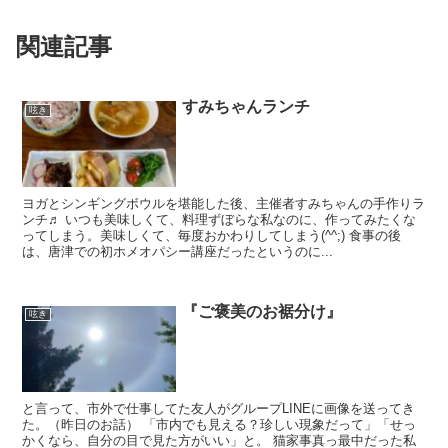
関連記事
すみちゃんランチ
呟き
ヨガとシンギングボウルを堪能した後、主催者すみちゃんの手作りラ
ンチ♬ いつも美味しくて、料理ずぼらな私なのに、作ってみたくな
ってしまう。美味しくて、毎度おかわりしてしまう(^^;) 食事の後
は、唐津での初ホメオパシー講座だったというのに...
『ご褒美のお裾分け』
呟き
と言って、市外で仕事してた友人がグループLINEに画像を送ってき
た。（昨日のお話） 「市内でも見える？珍しい現象だって」「せっ
かくなら、自分の目で見た方がいい」と。 猫家事真っ最中だった私